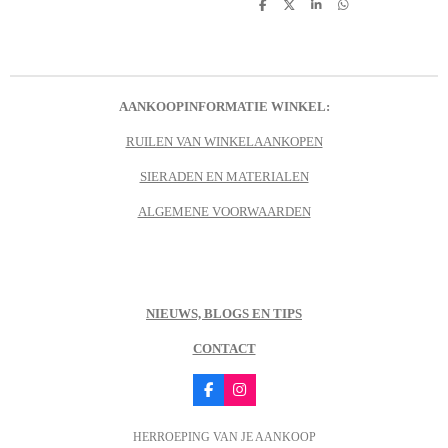
D
D
S
D
e
e
h
e
l
e
a
l
e
l
r
e
n
e
n
AANKOOPINFORMATIE WINKEL:
RUILEN VAN WINKELAANKOPEN
SIERADEN EN MATERIALEN
ALGEMENE VOORWAARDEN
NIEUWS, BLOGS EN TIPS
CONTACT
F
I
a
n
c
s
HERROEPING VAN JE AANKOOP
e
t