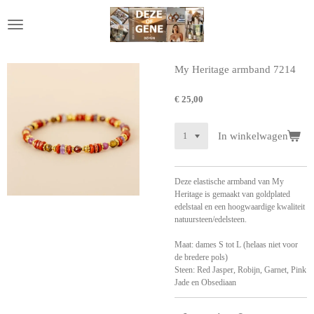
Ga
direct
naar
de
hoofdinhoud
My Heritage armband 7214
€ 25,00
In winkelwagen
Deze elastische armband van My
Heritage is gemaakt van goldplated
edelstaal en een hoogwaardige kwaliteit
natuursteen/edelsteen.
Maat: d
ames S tot L (helaas niet voor
de bredere pols)
Steen: Red Jasper, Robijn, Garnet, Pink
Jade en Obsediaan