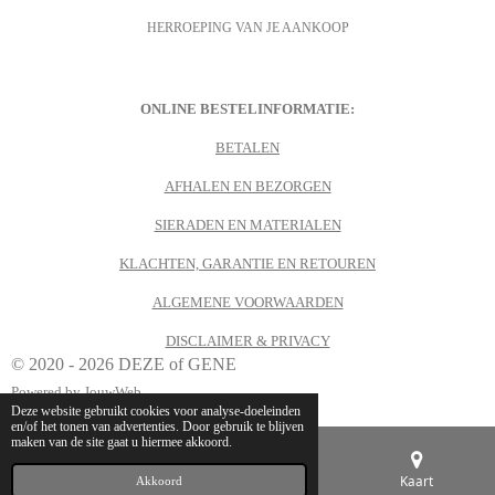
c
s
HERROEPING VAN JE AANKOOP
e
t
b
a
o
g
o
r
k
a
m
ONLINE BESTELINFORMATIE:
BETALEN
AFHALEN EN BEZORGEN
SIERADEN EN MATERIALEN
KLACHTEN, GARANTIE EN RETOUREN
ALGEMENE VOORWAARDEN
DISCLAIMER & PRIVACY
© 2020 - 2026 DEZE of GENE
Powered by
JouwWeb
Deze website gebruikt cookies voor analyse-doeleinden
en/of het tonen van advertenties. Door gebruik te blijven
maken van de site gaat u hiermee akkoord.
E-mailadres
Telefoonnummer
Kaart
Akkoord