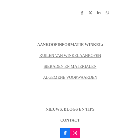
D
D
S
D
e
e
h
e
l
e
a
l
e
l
r
e
n
e
n
AANKOOPINFORMATIE WINKEL:
RUILEN VAN WINKELAANKOPEN
SIERADEN EN MATERIALEN
ALGEMENE VOORWAARDEN
NIEUWS, BLOGS EN TIPS
CONTACT
F
I
a
n