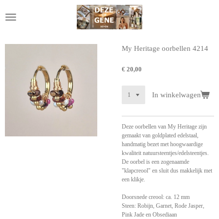
Ga
direct
naar
de
hoofdinhoud
My Heritage oorbellen 4214
€ 20,00
In winkelwagen
Deze oorbellen van My Heritage zijn
gemaakt van goldplated edelstaal,
handmatig bezet met hoogwaardige
kwaliteit natuursteentjes/edelsteentjes.
De oorbel is een zogenaamde
"klapcreool" en sluit dus makkelijk met
een klikje.
Doorsnede creool: ca. 12 mm
Steen: Robijn, Garnet, Rode Jasper,
Pink Jade en Obsediaan