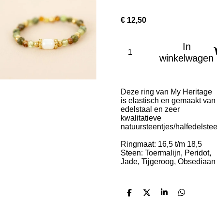
€ 12,50
In
winkelwagen
Deze ring van My Heritage
is elastisch en gemaakt van
edelstaal en zeer
kwalitatieve
natuursteentjes/halfedelste
Ringmaat: 16,5 t/m 18,5
Steen: Toermalijn, Peridot,
Jade, Tijgeroog, Obsediaan
D
D
S
D
e
e
h
e
l
e
a
l