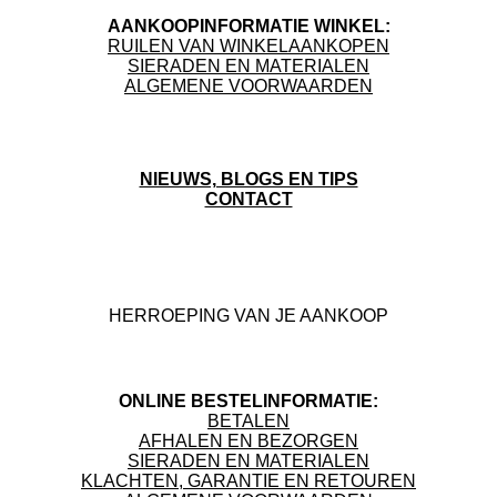
e
l
r
e
n
e
n
AANKOOPINFORMATIE WINKEL:
RUILEN VAN WINKELAANKOPEN
SIERADEN EN MATERIALEN
ALGEMENE VOORWAARDEN
NIEUWS, BLOGS EN TIPS
CONTACT
F
I
a
n
c
s
HERROEPING VAN JE AANKOOP
e
t
b
a
o
g
o
r
ONLINE BESTELINFORMATIE:
k
a
BETALEN
m
AFHALEN EN BEZORGEN
SIERADEN EN MATERIALEN
KLACHTEN, GARANTIE EN RETOUREN